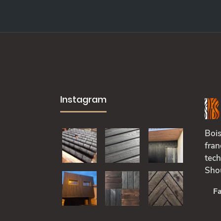
Instagram
Bois
fran
tech
Sho
Fa