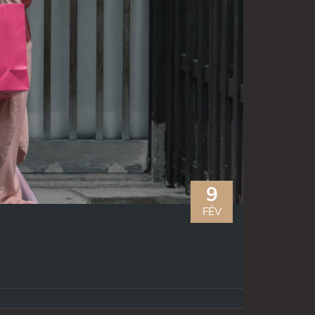
9
FÉV