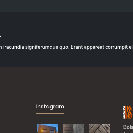
r
 in iracundia signiferumque quo. Erant appareat corrumpit ei v
Instagram
Bois