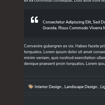
ex ea commodo consequat. Duis aute irure dol
Consectetur Adipiscing Elit, Sed 
Gravida. Risus Commodo Viverra M
Convenire gubergren ex vix. Habeo facete pri 
torquatos. Lorem ipsum dolor sit amet consect
minim veniam, quis nostrud exercitation ullamc
denique praesent proin torquatos. Lorem ipsu
Interior Design
,
Landscape Design
,
Li