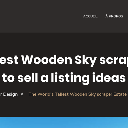
ACCUEIL
À PROPOS
lest Wooden Sky scra
to sell a listing ideas
or Design
The World’s Tallest Wooden Sky scraper Estate id